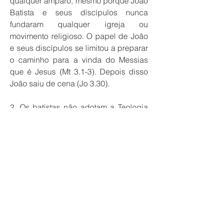
qualquer amparo, mesmo porque João
Batista e seus discípulos nunca
fundaram qualquer igreja ou
movimento religioso. O papel de João
e seus discípulos se limitou a preparar
o caminho para a vinda do Messias
que é Jesus (Mt 3.1-3). Depois disso
João saiu de cena (Jo 3.30).
2. Os batistas não adotam a Teologia
da Prosperidade. O ensino de que os
crentes de fé terão prosperidade
material e livramento de doenças,
ensino este proposto pela chamada
Teologia da Prosperidade não é
ensinado nas igrejas batistas
genuínas por não ter amparo bíblico.
Na Palavra de Deus aprendemos que
dificuldades físicas e financeiras